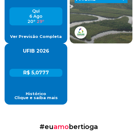
Qui
6 Ago
20º
29º
Ver Previsão Completa
UFIB 2026
R$ 5,0777
Histórico
Clique e saiba mais
#eu
amo
bertioga