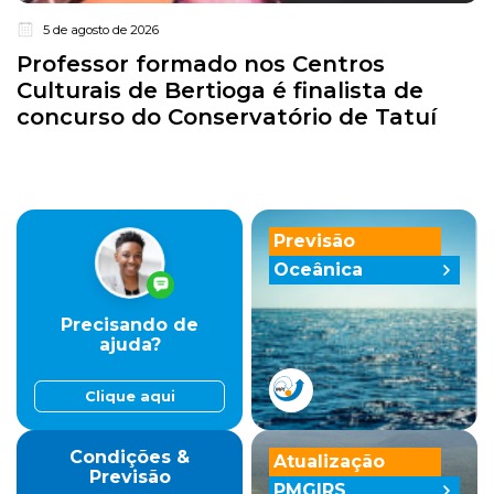
5 de agosto de 2026
Professor formado nos Centros
Culturais de Bertioga é finalista de
concurso do Conservatório de Tatuí
Previsão
Oceânica
Precisando de
ajuda?
Clique aqui
Condições &
Atualização
Previsão
PMGIRS