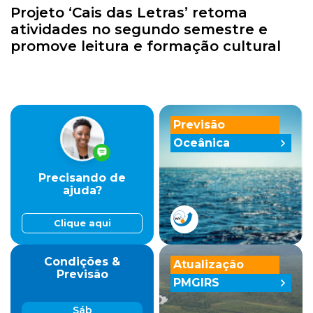
Projeto ‘Cais das Letras’ retoma
atividades no segundo semestre e
promove leitura e formação cultural
Previsão
Oceânica
Precisando de
ajuda?
Clique aqui
Condições &
Atualização
Previsão
PMGIRS
Sáb