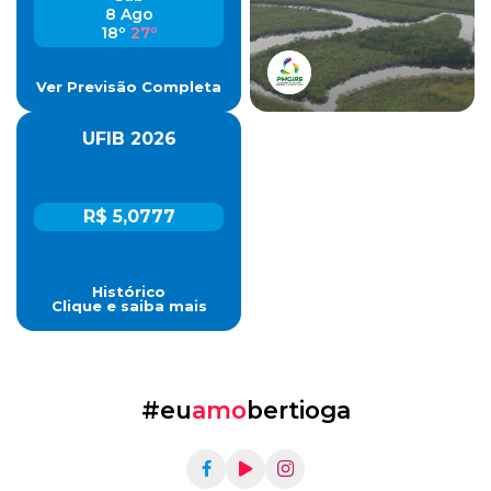
8 Ago
18º
27º
Ver Previsão Completa
UFIB 2026
R$ 5,0777
Histórico
Clique e saiba mais
#eu
amo
bertioga