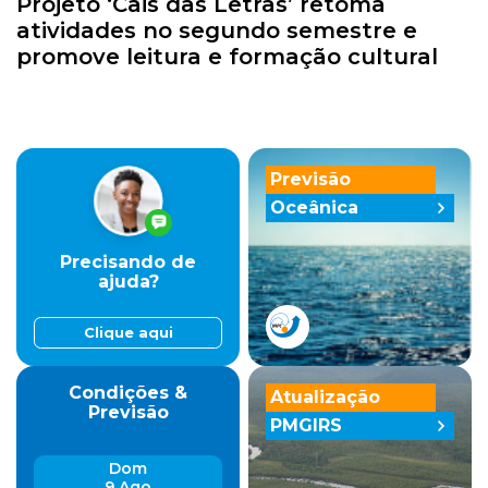
Projeto ‘Cais das Letras’ retoma
atividades no segundo semestre e
promove leitura e formação cultural
Previsão
Oceânica
Precisando de
ajuda?
Clique aqui
Condições &
Atualização
Previsão
PMGIRS
Dom
9 Ago