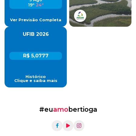
19º
24º
Ver Previsão Completa
UFIB 2026
R$ 5,0777
Histórico
Clique e saiba mais
#eu
amo
bertioga