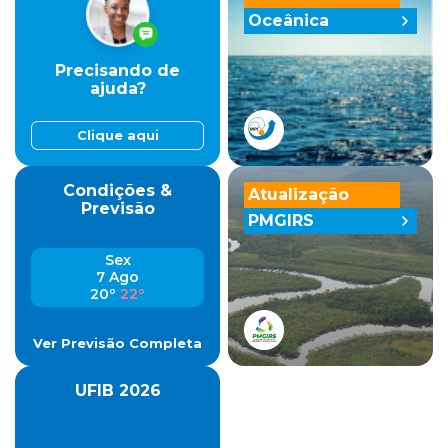
Oceânica
Precisando de
ajuda?
Clique aqui
Condições &
Atualização
Previsão
PMGIRS
Sex
7 Ago
20º
22º
Ver Previsão Completa
UFIB 2026