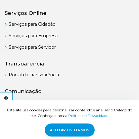
Serviços Online
Serviços para Cidadão
Serviços para Empresa
Serviços para Servidor
Transparência
Portal da Transparência
Comunicação
Boletim Oficial
C
E
S
S
I
B
I
L
I
D
A
D
E
A
Este site usa cookies para personalizar conteúdo e analisar o tráfego do
site. Conheça a nossa
Política de Privacidade.
© 2026 Prefeitura de Bertioga - Todos os direitos reservados.
ACEITAR OS TERMOS
Desenvolvido por