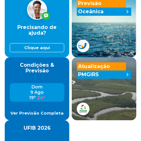
Previsão
Oceânica
Precisando de
ajuda?
Clique aqui
Condições &
Atualização
Previsão
PMGIRS
Dom
9 Ago
19º
24º
Ver Previsão Completa
UFIB 2026