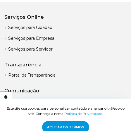
Serviços Online
Serviços para Cidadão
Serviços para Empresa
Serviços para Servidor
Transparência
Portal da Transparência
Comunicação
Boletim Oficial
C
E
S
S
I
B
I
L
I
D
A
D
E
A
Este site usa cookies para personalizar conteúdo e analisar o tráfego do
site. Conheça a nossa
Política de Privacidade.
© 2026 Prefeitura de Bertioga - Todos os direitos reservados.
ACEITAR OS TERMOS