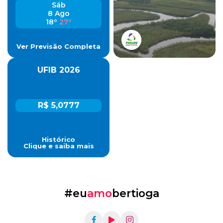
Sáb
8 Ago
18º
27º
Ver Previsão Completa
UFIB 2026
R$ 5,0777
Histórico
Clique e saiba mais
#eu
amo
bertioga