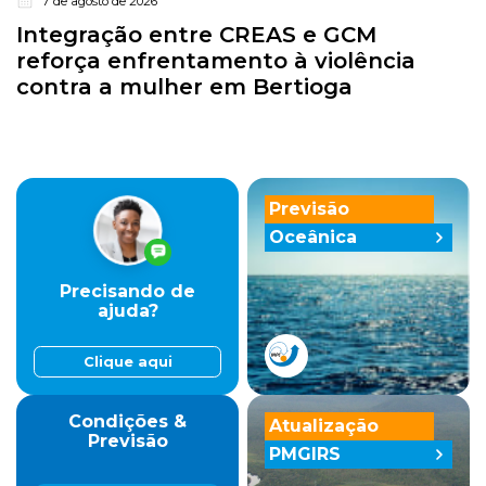
7 de agosto de 2026
Integração entre CREAS e GCM
reforça enfrentamento à violência
contra a mulher em Bertioga
Previsão
Oceânica
Precisando de
ajuda?
Clique aqui
Condições &
Atualização
Previsão
PMGIRS