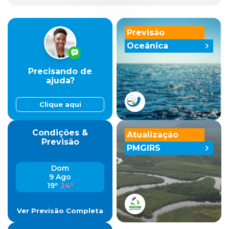
Previsão
Oceânica
Precisando de
ajuda?
Clique aqui
Condições &
Atualização
Previsão
PMGIRS
Dom
9 Ago
19º
24º
Ver Previsão Completa