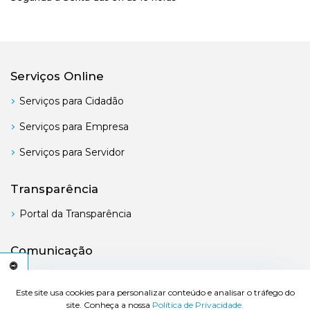
Serviços Online
Serviços para Cidadão
Serviços para Empresa
Serviços para Servidor
Transparência
Portal da Transparência
Comunicação
Boletim Oficial
C
E
S
S
I
B
I
L
I
D
A
D
E
Este site usa cookies para personalizar conteúdo e analisar o tráfego do
site. Conheça a nossa
Política de Privacidade.