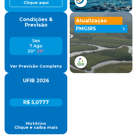
Clique aqui
Condições &
Atualização
Previsão
PMGIRS
Sex
7 Ago
20º
26º
Ver Previsão Completa
UFIB 2026
R$ 5,0777
Histórico
Clique e saiba mais