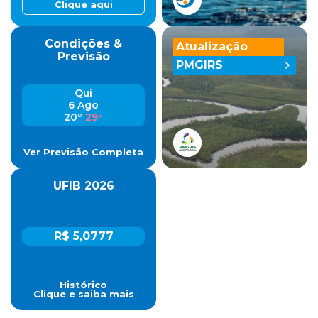
Clique aqui
Condições &
Atualização
Previsão
PMGIRS
Qui
6 Ago
20º
29º
Ver Previsão Completa
UFIB 2026
R$ 5,0777
Histórico
Clique e saiba mais