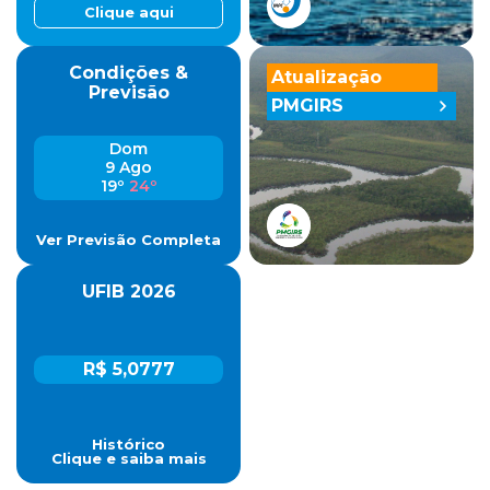
Clique aqui
Condições &
Atualização
Previsão
PMGIRS
Dom
9 Ago
19º
24º
Ver Previsão Completa
UFIB 2026
R$ 5,0777
Histórico
Clique e saiba mais