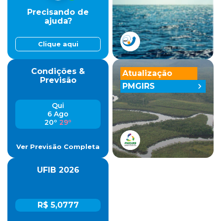
Precisando de
ajuda?
Clique aqui
Condições &
Atualização
Previsão
PMGIRS
Qui
6 Ago
20º
29º
Ver Previsão Completa
UFIB 2026
R$ 5,0777