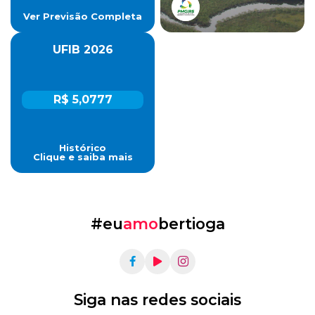
Ver Previsão Completa
UFIB 2026
R$ 5,0777
Histórico
Clique e saiba mais
#eu
amo
bertioga
Siga nas redes sociais