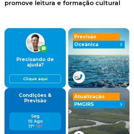
promove leitura e formação cultural
Previsão
Oceânica
Precisando de
ajuda?
Clique aqui
Condições &
Atualização
Previsão
PMGIRS
Seg
10 Ago
17º
19º