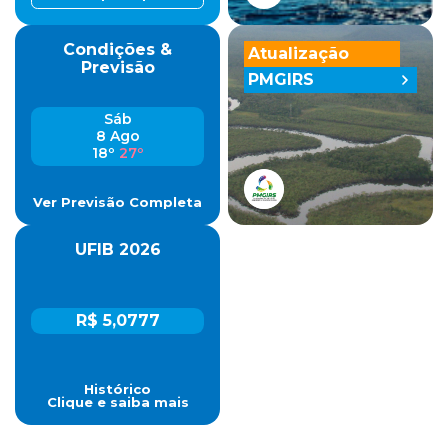
Condições &
Atualização
Previsão
PMGIRS
Sáb
8 Ago
18º
27º
Ver Previsão Completa
UFIB 2026
R$ 5,0777
Histórico
Clique e saiba mais