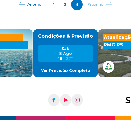
3
1
2
Anterior
Próximo
Condições & Previsão
Atualizaçã
PMGIRS
Sáb
8 Ago
18º
27º
Ver Previsão Completa
S