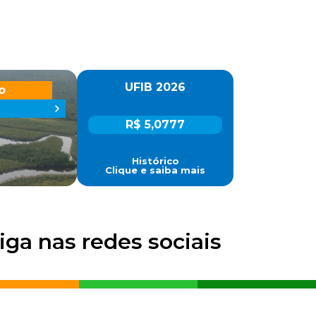
UFIB 2026
o
R$ 5,0777
Histórico
Clique e saiba mais
iga nas redes sociais