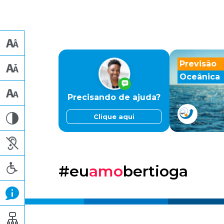
Previsão
Oceânica
Precisando de ajuda?
Clique aqui
#eu
amo
bertioga