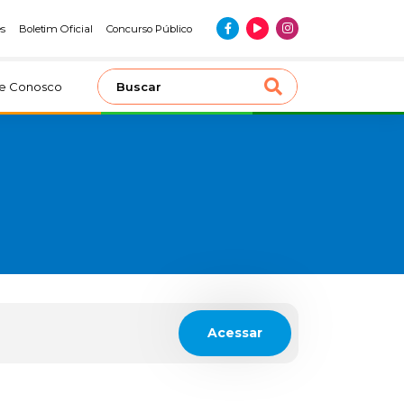
es
Boletim Oficial
Concurso Público
le Conosco
Acessar