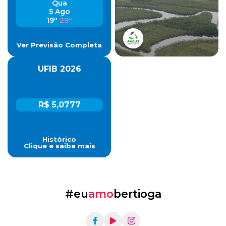
Qua
5 Ago
19º
29º
Ver Previsão Completa
UFIB 2026
R$ 5,0777
Histórico
Clique e saiba mais
#eu
amo
bertioga