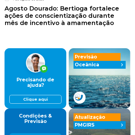
Agosto Dourado: Bertioga fortalece
ações de conscientização durante
mês de incentivo à amamentação
Previsão
Oceânica
Precisando de
ajuda?
Clique aqui
Condições &
Atualização
Previsão
PMGIRS