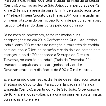
Maratona das Praias, que terá largada na Praia da Enseada
(Centro), próximo ao Forte São João, com percursos de 42
km e 21 km, pela areia da praia. Em 17 de agosto acontece
a 4ª etapa Riviera Circuito das Praias 2014, com largada na
primeira rotatória do bairro. São 10 km de percurso, em piso
rústico, totalizando duas voltas pelo condomínio.
Já no mês de novembro, serão realizadas duas
competições: no dia 29, o Performance Run – Aquathlon
Indaiá, com 500 metros de natação e mais três de corrida
para adultos; e 3 km de natação e mais dois de corrida para
crianças; e no dia 30 acontece a 5ª etapa do Circuito
Travessia, no cantão do Indaiá (Praia da Enseada). São
maratonas aquáticas nas categorias Individual e
Revezamento com distâncias de 800 e 3 mil metros.
E, encerrando o semestre, dia 14 de dezembro acontece a
6ª etapa do Circuito das Praias, com largada na Praia da
Enseada (Centro), a partir do Forte São João. O percurso é
de 10 km, em duas voltas, pela orla da praia, em pista mista,
ou seja, asfalto e areia.