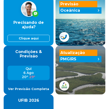
Previsão
Oceânica
Precisando de
ajuda?
Clique aqui
Condições &
Atualização
Previsão
PMGIRS
Qui
6 Ago
20º
29º
Ver Previsão Completa
UFIB 2026