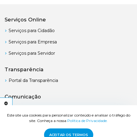
Serviços Online
Serviços para Cidadão
Serviços para Empresa
Serviços para Servidor
Transparência
Portal da Transparência
Comunicação
Boletim Oficial
C
E
S
S
I
B
I
L
I
D
A
D
E
A
Este site usa cookies para personalizar conteúdo e analisar o tráfego do
site. Conheça a nossa
Política de Privacidade.
© 2026 Prefeitura de Bertioga - Todos os direitos reservados.
ACEITAR OS TERMOS