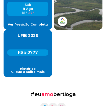
Sáb
8 Ago
18º
27º
Ver Previsão Completa
UFIB 2026
R$ 5,0777
Histórico
Clique e saiba mais
#eu
amo
bertioga