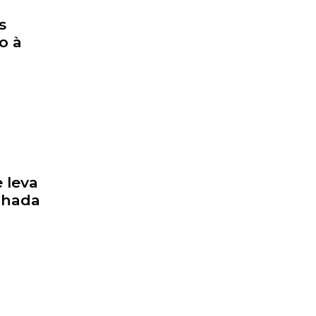
s
o à
 leva
inhada