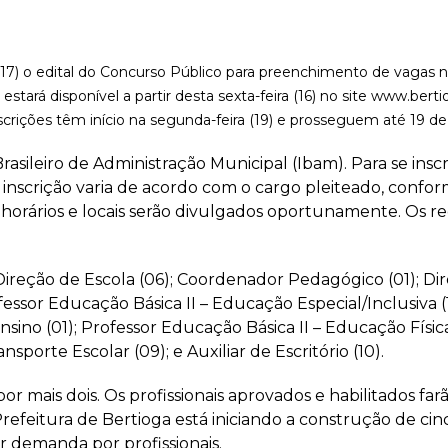
 (17) o edital do Concurso Público para preenchimento de vagas
stará disponível a partir desta sexta-feira (16) no site www.bert
crições têm início na segunda-feira (19) e prosseguem até 19 de 
rasileiro de Administração Municipal (Ibam). Para se insc
nscrição varia de acordo com o cargo pleiteado, conform
orários e locais serão divulgados oportunamente. Os req
Direção de Escola (06); Coordenador Pedagógico (01); Dir
fessor Educação Básica II – Educação Especial/Inclusiva (1
nsino (01); Professor Educação Básica II – Educação Físic
ansporte Escolar (09); e Auxiliar de Escritório (10).
por mais dois. Os profissionais aprovados e habilitados fa
Prefeitura de Bertioga está iniciando a construção de ci
r demanda por profissionais.