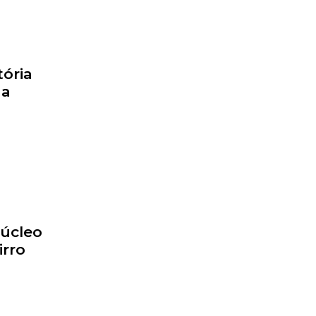
tória
da
Núcleo
irro