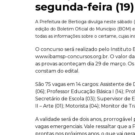
segunda-feira (19)
A Prefeitura de Bertioga divulga neste sábado
edição do Boletim Oficial do Município (BOM) e e
todas as informações sobre o certame, cujas ins
O concurso será realizado pelo Instituto B
www.ibamsp-concursos.org.br. O valor da i
as provas aconteçam dia 29 de março. Os h
constam do edital.
São 75 vagas em 14 cargos: Assistente de 
(06); Professor Educação Básica I (14); Pro
Secretário de Escola (03); Supervisor de E
II – Arte (01); Motorista (04); Monitor de Tr
A validade será de dois anos, prorrogável 
vagas emergenciais. Vale ressaltar que a 
prontas nos próximos anos, o que vai gera