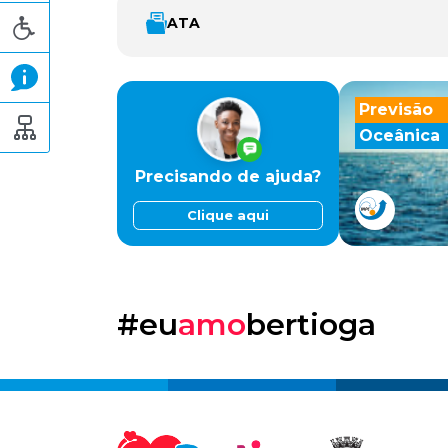
ATA
Previsão
Oceânica
Precisando de ajuda?
Clique aqui
#eu
amo
bertioga