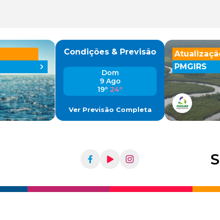
Condições & Previsão
Atualizaçã
PMGIRS
Dom
9 Ago
19º
24º
Ver Previsão Completa
S