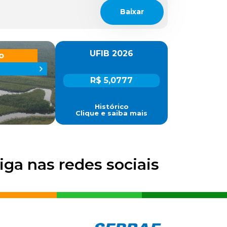
Baixar
UFIB 2026
o
R$ 5,0777
Histórico
Clique e saiba mais
iga nas redes sociais