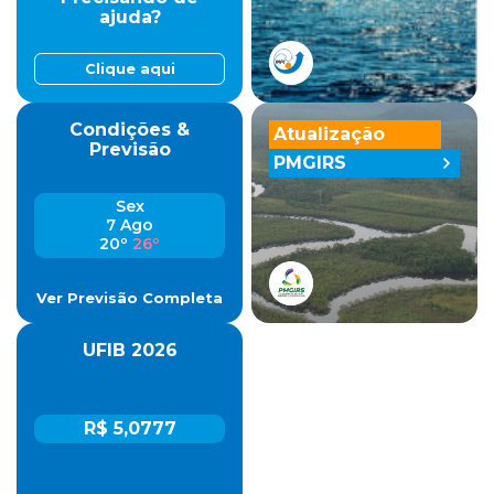
ajuda?
Clique aqui
Condições &
Atualização
Previsão
PMGIRS
Sex
7 Ago
20º
26º
Ver Previsão Completa
UFIB 2026
R$ 5,0777