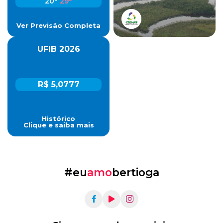
20º
29º
Ver Previsão Completa
UFIB 2026
R$ 5,0777
Histórico
Clique e saiba mais
#eu
amo
bertioga