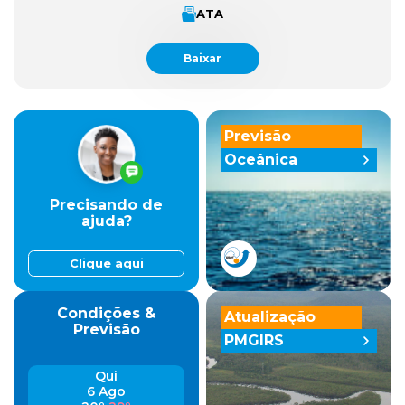
ATA
Baixar
Previsão
Oceânica
Precisando de
ajuda?
Clique aqui
Condições &
Atualização
Previsão
PMGIRS
Qui
6 Ago