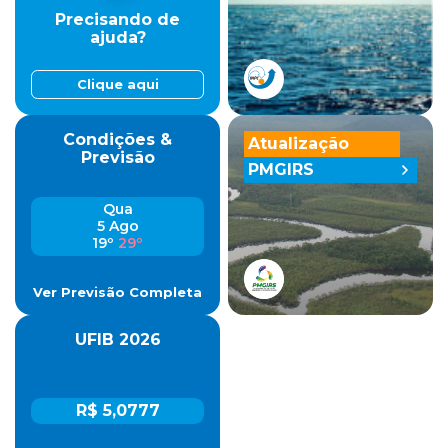
Precisando de
ajuda?
Clique aqui
Condições &
Atualização
Previsão
PMGIRS
Qua
5 Ago
19º
29º
Ver Previsão Completa
UFIB 2026
R$ 5,0777