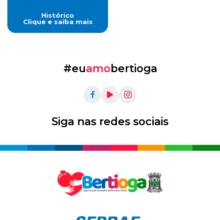
Histórico
Clique e saiba mais
#eu
amo
bertioga
Siga nas redes sociais