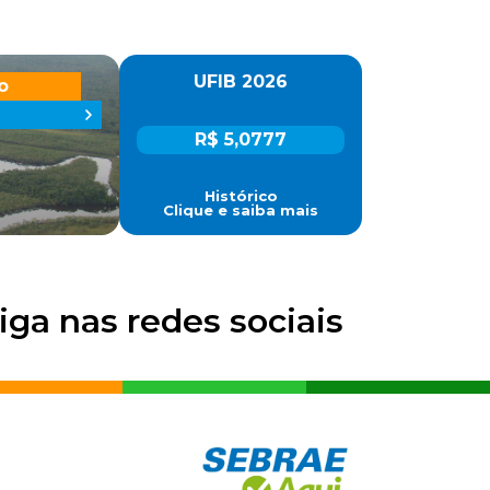
UFIB 2026
o
R$ 5,0777
Histórico
Clique e saiba mais
iga nas redes sociais