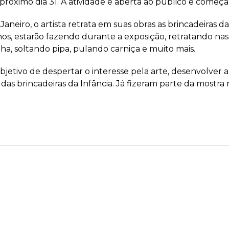
óximo dia 31. A atividade é aberta ao público e começa a
aneiro, o artista retrata em suas obras as brincadeiras d
os, estarão fazendo durante a exposição, retratando nas 
a, soltando pipa, pulando carniça e muito mais.
jetivo de despertar o interesse pela arte, desenvolver a 
 das brincadeiras da Infância. Já fizeram parte da mostr