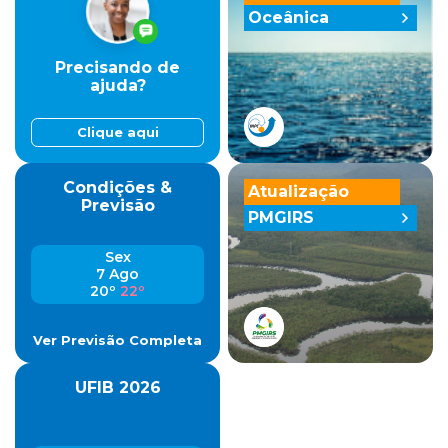
Oceânica
Precisando de
ajuda?
Clique aqui
Condições &
Atualização
Previsão
PMGIRS
Sex
7 Ago
20º
22º
Ver Previsão Completa
UFIB 2026