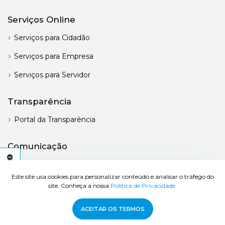
Serviços Online
Serviços para Cidadão
Serviços para Empresa
Serviços para Servidor
Transparência
Portal da Transparência
Comunicação
Boletim Oficial
C
E
S
S
I
B
I
L
I
D
A
D
E
A
Este site usa cookies para personalizar conteúdo e analisar o tráfego do
site. Conheça a nossa
Política de Privacidade.
© 2026 Prefeitura de Bertioga - Todos os direitos reservados.
ACEITAR OS TERMOS
Desenvolvido por