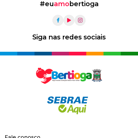
#eu
amo
bertioga
Siga nas redes sociais
Fale conosco