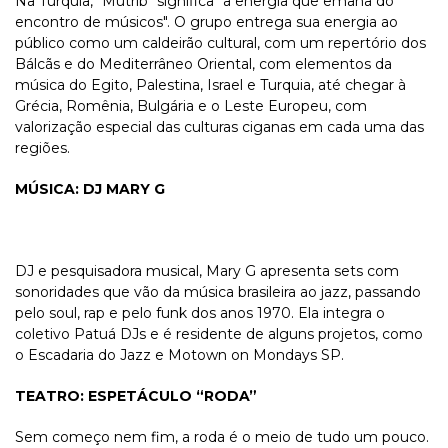
Na Turquia, "Mutrib" significa "a energia que emana do
encontro de músicos". O grupo entrega sua energia ao
público como um caldeirão cultural, com um repertório dos
Bálcãs e do Mediterrâneo Oriental, com elementos da
música do Egito, Palestina, Israel e Turquia, até chegar à
Grécia, Romênia, Bulgária e o Leste Europeu, com
valorização especial das culturas ciganas em cada uma das
regiões.
MÚSICA: DJ MARY G
DJ e pesquisadora musical, Mary G apresenta sets com
sonoridades que vão da música brasileira ao jazz, passando
pelo soul, rap e pelo funk dos anos 1970. Ela integra o
coletivo Patuá DJs e é residente de alguns projetos, como
o Escadaria do Jazz e Motown on Mondays SP.
TEATRO: ESPETÁCULO “RODA”
Sem começo nem fim, a roda é o meio de tudo um pouco.