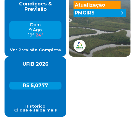
Condições &
Atualização
Previsão
PMGIRS
Dom
9 Ago
19º
24º
Ver Previsão Completa
UFIB 2026
R$ 5,0777
Histórico
Clique e saiba mais