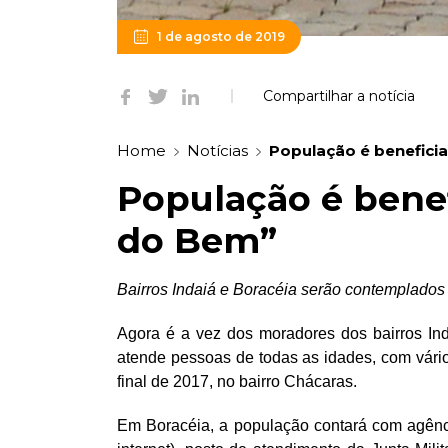
1 de agosto de 2019
Compartilhar a notícia
Home
Notícias
População é benefici
População é benef
do Bem”
Bairros Indaiá e Boracéia serão contemplado
Agora é a vez dos moradores dos bairros In
atende pessoas de todas as idades, com vários
final de 2017, no bairro Chácaras.
Em Boracéia, a população contará com agênci