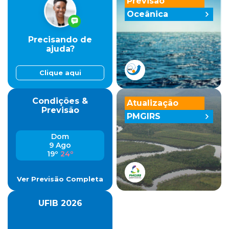
Previsão
Oceânica
Precisando de
ajuda?
Clique aqui
Condições &
Atualização
Previsão
PMGIRS
Dom
9 Ago
19º
24º
Ver Previsão Completa
UFIB 2026