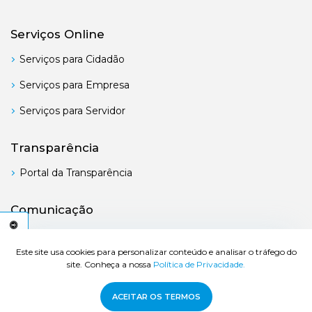
Serviços Online
Serviços para Cidadão
Serviços para Empresa
Serviços para Servidor
Transparência
Portal da Transparência
Comunicação
Boletim Oficial
C
E
S
S
I
B
I
L
I
D
A
D
E
A
Este site usa cookies para personalizar conteúdo e analisar o tráfego do
site. Conheça a nossa
Política de Privacidade.
© 2026 Prefeitura de Bertioga - Todos os direitos reservados.
ACEITAR OS TERMOS
Desenvolvido por