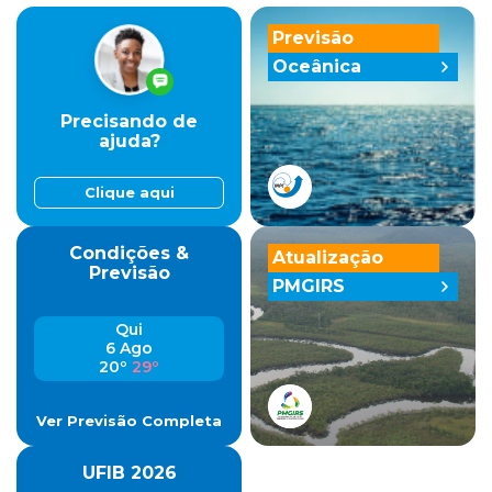
Previsão
Oceânica
Precisando de
ajuda?
Clique aqui
Condições &
Atualização
Previsão
PMGIRS
Qui
6 Ago
20º
29º
Ver Previsão Completa
UFIB 2026