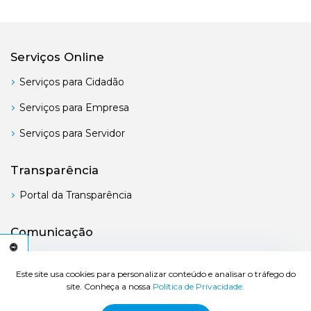
Serviços Online
Serviços para Cidadão
Serviços para Empresa
Serviços para Servidor
Transparência
Portal da Transparência
Comunicação
Boletim Oficial
C
E
S
S
I
B
I
L
I
D
A
D
E
A
Este site usa cookies para personalizar conteúdo e analisar o tráfego do
site. Conheça a nossa
Política de Privacidade.
© 2026 Prefeitura de Bertioga - Todos os direitos reservados.