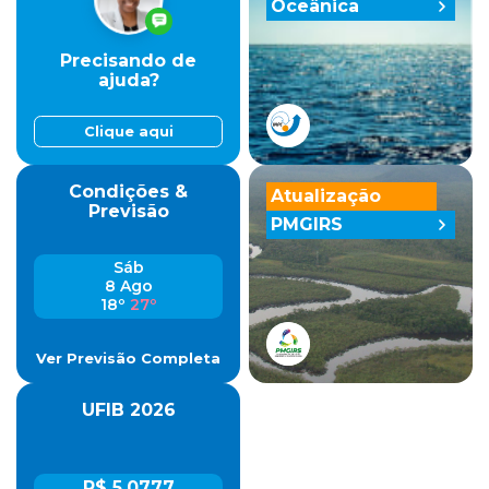
Oceânica
Precisando de
ajuda?
Clique aqui
Condições &
Atualização
Previsão
PMGIRS
Sáb
8 Ago
18º
27º
Ver Previsão Completa
UFIB 2026
R$ 5,0777