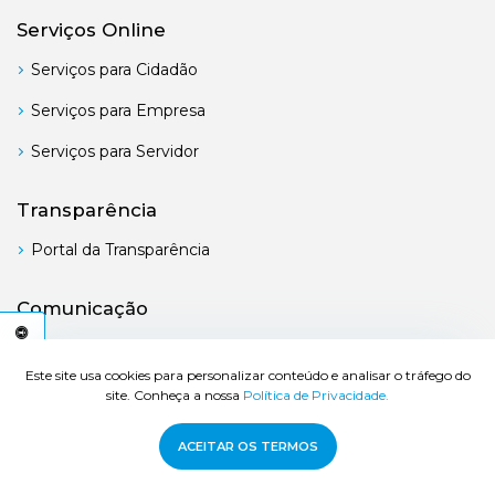
Serviços Online
Serviços para Cidadão
Serviços para Empresa
Serviços para Servidor
Transparência
Portal da Transparência
Comunicação
Boletim Oficial
C
E
S
S
I
B
I
L
I
D
A
D
E
A
Este site usa cookies para personalizar conteúdo e analisar o tráfego do
site. Conheça a nossa
Política de Privacidade.
© 2026 Prefeitura de Bertioga - Todos os direitos reservados.
ACEITAR OS TERMOS
Desenvolvido por