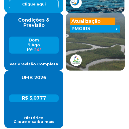
Clique aqui
Condições &
Atualização
Previsão
PMGIRS
Dom
9 Ago
19º
24º
Ver Previsão Completa
UFIB 2026
R$ 5,0777
Histórico
Clique e saiba mais