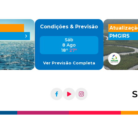
Condições & Previsão
Atualizaçã
PMGIRS
Sáb
8 Ago
18º
27º
Ver Previsão Completa
S