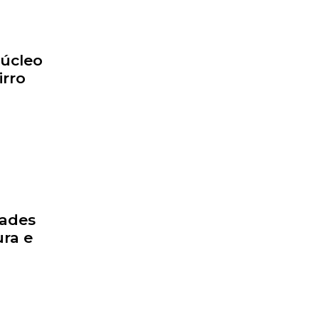
Núcleo
irro
dades
ra e