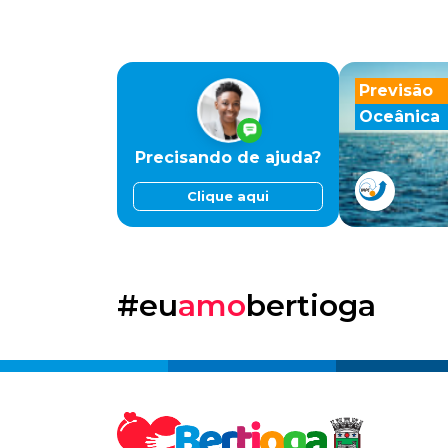
Previsão
Oceânica
Precisando de ajuda?
Clique aqui
#eu
amo
bertioga