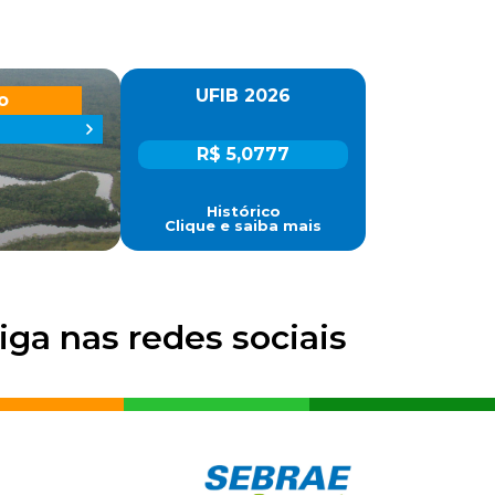
UFIB 2026
o
R$ 5,0777
Histórico
Clique e saiba mais
iga nas redes sociais