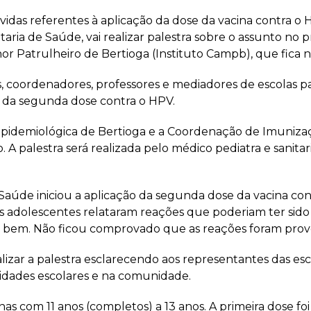
úvidas referentes à aplicação da dose da vacina contra 
aria de Saúde, vai realizar palestra sobre o assunto no pr
r Patrulheiro de Bertioga (Instituto Campb), que fica n
s, coordenadores, professores e mediadores de escolas pa
ão da segunda dose contra o HPV.
a Epidemiológica de Bertioga e a Coordenação de Imuniz
 A palestra será realizada pelo médico pediatra e sanitari
e Saúde iniciou a aplicação da segunda dose da vacina co
ês adolescentes relataram reações que poderiam ter sido 
m bem. Não ficou comprovado que as reações foram prove
ealizar a palestra esclarecendo aos representantes das es
nidades escolares e na comunidade.
nas com 11 anos (completos) a 13 anos. A primeira dose 