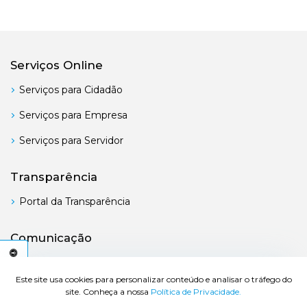
Serviços Online
Serviços para Cidadão
Serviços para Empresa
Serviços para Servidor
Transparência
Portal da Transparência
Comunicação
Boletim Oficial
C
E
S
S
I
B
I
L
I
D
A
D
E
A
Este site usa cookies para personalizar conteúdo e analisar o tráfego do
site. Conheça a nossa
Política de Privacidade.