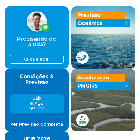
Previsão
Oceânica
Precisando de
ajuda?
Clique aqui
Condições &
Atualização
Previsão
PMGIRS
Sáb
8 Ago
18º
27º
Ver Previsão Completa
UFIB 2026