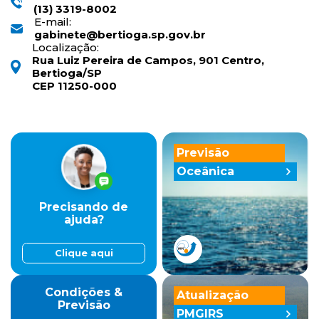
(13) 3319-8002
E-mail:
gabinete@bertioga.sp.gov.br
Localização:
Rua Luiz Pereira de Campos, 901 Centro,
Bertioga/SP
CEP 11250-000
Previsão
Oceânica
Precisando de
ajuda?
Clique aqui
Condições &
Atualização
Previsão
PMGIRS