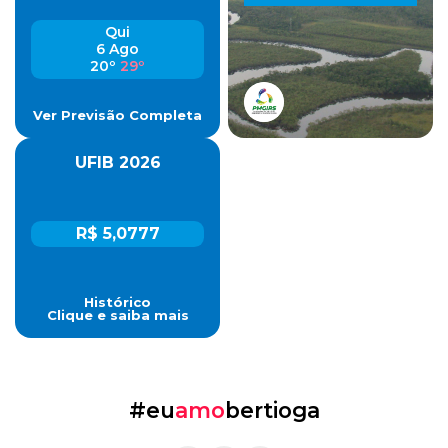
Qui
6 Ago
20º
29º
Ver Previsão Completa
UFIB 2026
R$ 5,0777
Histórico
Clique e saiba mais
#eu
amo
bertioga