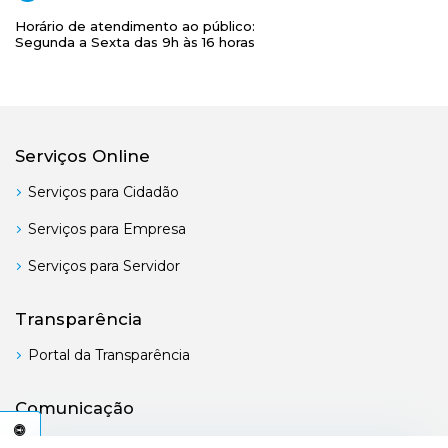
Horário de atendimento ao público:
Segunda a Sexta das 9h às 16 horas
Serviços Online
Serviços para Cidadão
Serviços para Empresa
Serviços para Servidor
Transparência
Portal da Transparência
Comunicação
Boletim Oficial
C
E
S
S
I
B
I
L
I
D
A
D
E