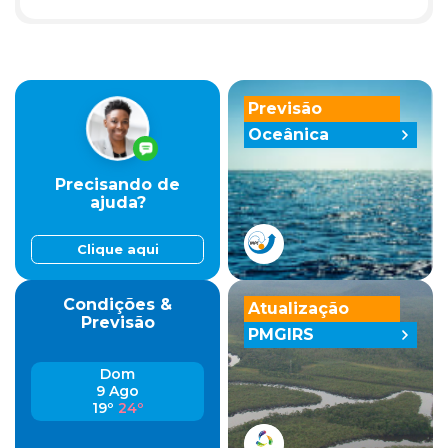
Previsão
Oceânica
Precisando de
ajuda?
Clique aqui
Condições &
Atualização
Previsão
PMGIRS
Dom
9 Ago
19º
24º