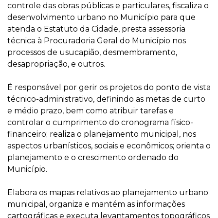
controle das obras públicas e particulares, fiscaliza o
desenvolvimento urbano no Município para que
Secretaria Municipal de Administração
atenda o Estatuto da Cidade, presta assessoria
Secretaria Municipal de Desenvolvimento Social, Trabalho e
técnica à Procuradoria Geral do Município nos
Renda
Secretaria Municipal de Educação
processos de usucapião, desmembramento,
Secretaria Municipal de Esporte e Lazer
Secretaria Municipal de Fazenda
desapropriação, e outros.
Secretaria Municipal de Governo e Gestão Institucional
Secretaria Municipal de Meio Ambiente
Secretaria Municipal de Obras e Habitação
É responsável por gerir os projetos do ponto de vista
Secretaria Municipal de Planejamento Urbano
Secretaria Municipal de Saúde
técnico-administrativo, definindo as metas de curto
Secretaria Municipal de Segurança e Mobilidade
Secretaria Municipal de Serviços Urbanos
e médio prazo, bem como atribuir tarefas e
Secretaria Municipal de Turismo e Cultura
controlar o cumprimento do cronograma físico-
Secretaria Municipal de Trânsito e Mobilidade
financeiro; realiza o planejamento municipal, nos
aspectos urbanísticos, sociais e econômicos; orienta o
planejamento e o crescimento ordenado do
Município.
Elabora os mapas relativos ao planejamento urbano
municipal, organiza e mantém as informações
cartográficas e executa levantamentos topográficos