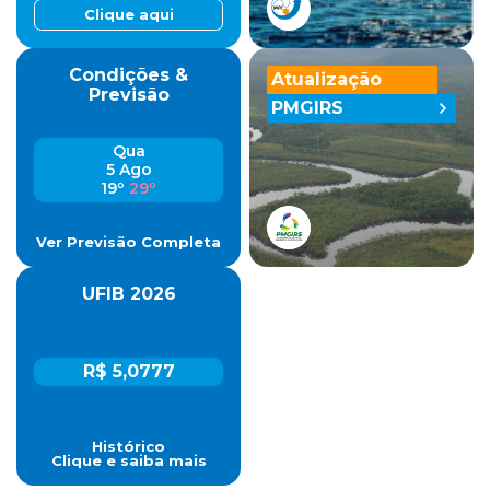
Clique aqui
Condições &
Atualização
Previsão
PMGIRS
Qua
5 Ago
19º
29º
Ver Previsão Completa
UFIB 2026
R$ 5,0777
Histórico
Clique e saiba mais