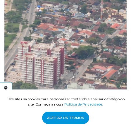
C
E
S
S
I
B
I
L
I
D
A
D
E
A
Este site usa cookies para personalizar conteúdo e analisar o tráfego do
site. Conheça a nossa
Política de Privacidade.
ACEITAR OS TERMOS