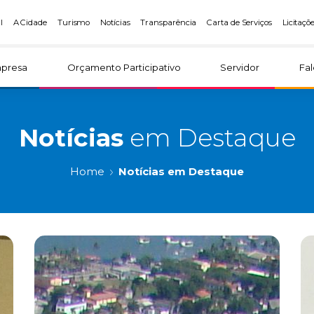
l
A Cidade
Turismo
Notícias
Transparência
Carta de Serviços
Licitaçõ
presa
Orçamento Participativo
Servidor
Fa
Notícias
em Destaque
Home
Notícias em Destaque