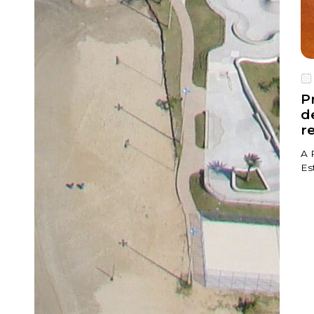
P
d
r
A 
Es