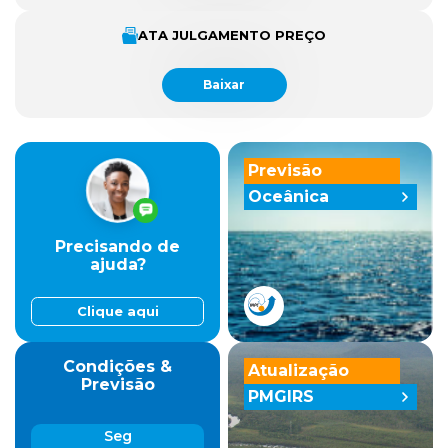
ATA JULGAMENTO PREÇO
Baixar
Previsão
Oceânica
Precisando de
ajuda?
Clique aqui
Condições &
Atualização
Previsão
PMGIRS
Seg