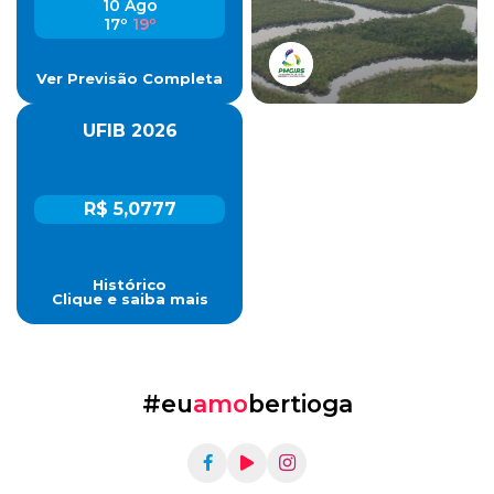
10 Ago
17º
19º
Ver Previsão Completa
UFIB 2026
R$ 5,0777
Histórico
Clique e saiba mais
#eu
amo
bertioga