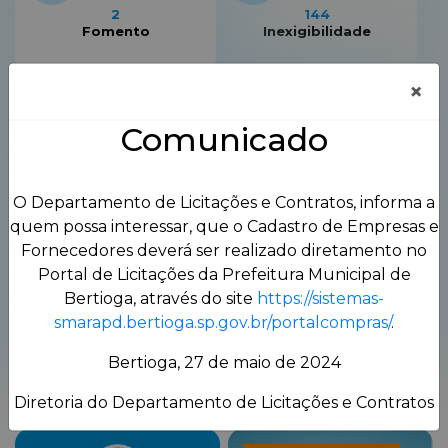
2
144
Fomento
Inexigibilidade
×
Comunicado
0
211
Leilão
Pregão Eletrônico
O Departamento de Licitações e Contratos, informa a
quem possa interessar, que o Cadastro de Empresas e
Fornecedores deverá ser realizado diretamento no
Portal de Licitações da Prefeitura Municipal de
Bertioga, através do site
https://sistemas-
764
28
smarapd.bertioga.sp.gov.br/portalcompras/
.
Pregão Presencial
Tomada de Preços
Bertioga, 27 de maio de 2024
Diretoria do Departamento de Licitações e Contratos