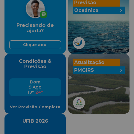
Previsão
Oceânica
Precisando de
ajuda?
Clique aqui
Condições &
Atualização
Previsão
PMGIRS
Dom
9 Ago
19º
24º
Ver Previsão Completa
UFIB 2026