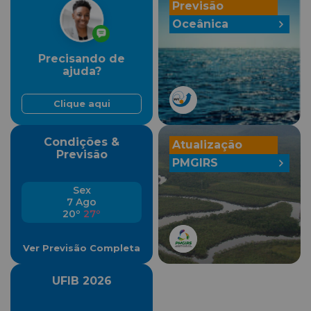
Previsão
Oceânica
Precisando de
ajuda?
Clique aqui
Condições &
Atualização
Previsão
PMGIRS
Sex
7 Ago
20º
27º
Ver Previsão Completa
UFIB 2026