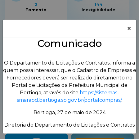
2
144
Fomento
Inexigibilidade
×
Comunicado
0
211
Leilão
Pregão Eletrônico
O Departamento de Licitações e Contratos, informa a
quem possa interessar, que o Cadastro de Empresas e
Fornecedores deverá ser realizado diretamento no
Portal de Licitações da Prefeitura Municipal de
Bertioga, através do site
https://sistemas-
764
28
smarapd.bertioga.sp.gov.br/portalcompras/
.
Pregão Presencial
Tomada de Preços
Bertioga, 27 de maio de 2024
Diretoria do Departamento de Licitações e Contratos