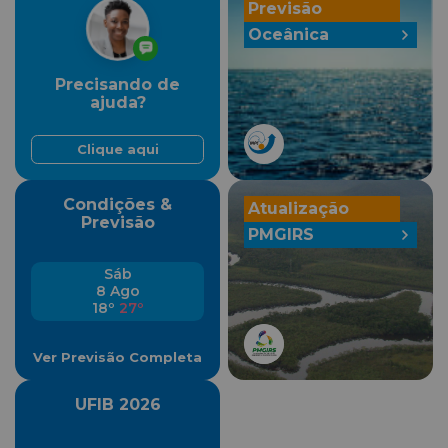
Previsão
Oceânica
Precisando de
ajuda?
Clique aqui
Condições &
Atualização
Previsão
PMGIRS
Sáb
8 Ago
18º
27º
Ver Previsão Completa
UFIB 2026