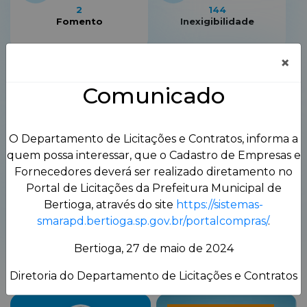
2
144
Fomento
Inexigibilidade
×
Comunicado
0
211
Leilão
Pregão Eletrônico
O Departamento de Licitações e Contratos, informa a
quem possa interessar, que o Cadastro de Empresas e
Fornecedores deverá ser realizado diretamento no
Portal de Licitações da Prefeitura Municipal de
Bertioga, através do site
https://sistemas-
764
28
smarapd.bertioga.sp.gov.br/portalcompras/
.
Pregão Presencial
Tomada de Preços
Bertioga, 27 de maio de 2024
Diretoria do Departamento de Licitações e Contratos