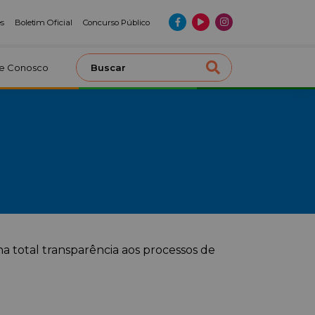
es
Boletim Oficial
Concurso Público
le Conosco
na total transparência aos processos de