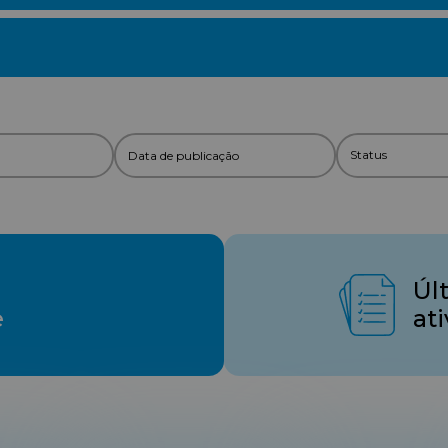
Úl
e
at