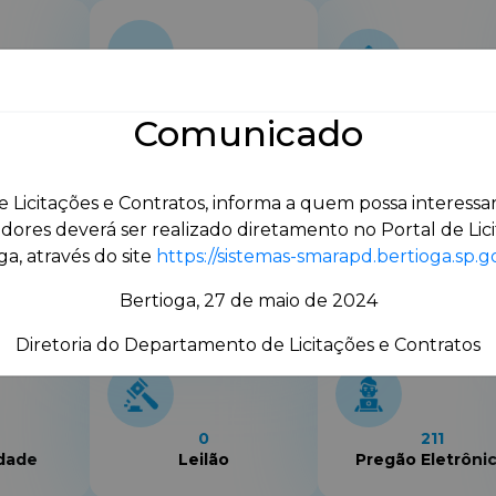
19
0
ncia
Adesão a Ata de
Comunicado
Carta Convite
ica
Registro de Preço
Licitações e Contratos, informa a quem possa interessar
ores deverá ser realizado diretamento no Portal de Lici
a, através do site
https://sistemas-smarapd.bertioga.sp.g
0
2
ncia
Concurso
Credenciament
Bertioga, 27 de maio de 2024
Diretoria do Departamento de Licitações e Contratos
0
211
idade
Leilão
Pregão Eletrôni