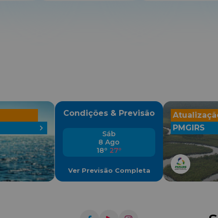
Condições & Previsão
Atualizaçã
PMGIRS
Sáb
8 Ago
18º
27º
Ver Previsão Completa