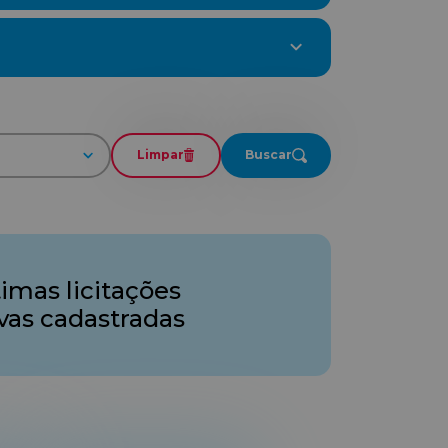
Limpar
Buscar
timas licitações
ivas cadastradas