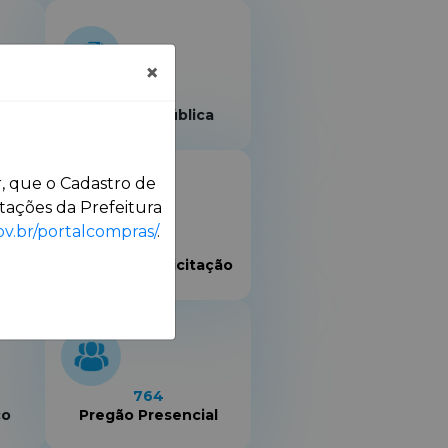
×
5
Chamada Pública
, que o Cadastro de
tações da Prefeitura
ov.br/portalcompras/
.
85
o
Dispensa de Licitação
764
co
Pregão Presencial