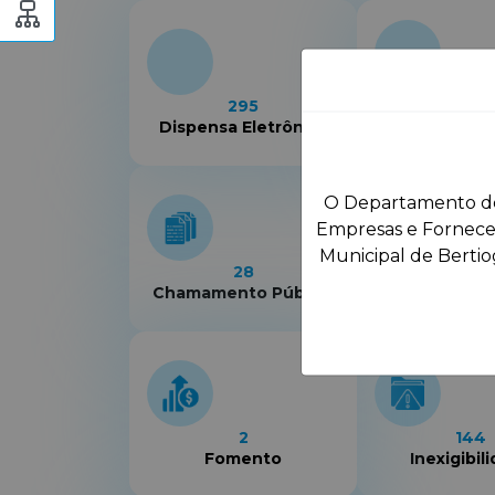
24
295
Concorrê
Dispensa Eletrônica
Eletrôn
O Departamento de 
Empresas e Forneced
Municipal de Bertiog
28
31
Chamamento Público
Concorrê
2
144
Fomento
Inexigibil