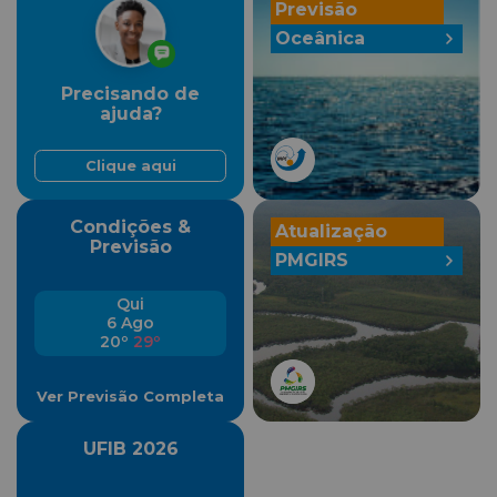
Previsão
Oceânica
Precisando de
ajuda?
Clique aqui
Condições &
Atualização
Previsão
PMGIRS
Qui
6 Ago
20º
29º
Ver Previsão Completa
UFIB 2026