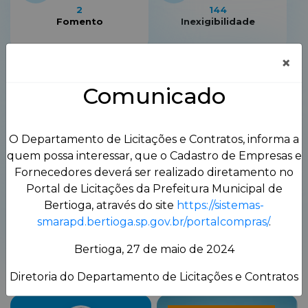
2
144
Fomento
Inexigibilidade
×
Comunicado
0
211
Leilão
Pregão Eletrônico
O Departamento de Licitações e Contratos, informa a
quem possa interessar, que o Cadastro de Empresas e
Fornecedores deverá ser realizado diretamento no
Portal de Licitações da Prefeitura Municipal de
Bertioga, através do site
https://sistemas-
764
28
smarapd.bertioga.sp.gov.br/portalcompras/
.
Pregão Presencial
Tomada de Preços
Bertioga, 27 de maio de 2024
Diretoria do Departamento de Licitações e Contratos