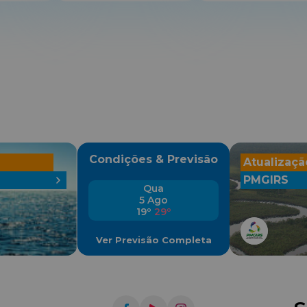
Condições & Previsão
Atualizaçã
PMGIRS
Qua
5 Ago
19º
29º
Ver Previsão Completa