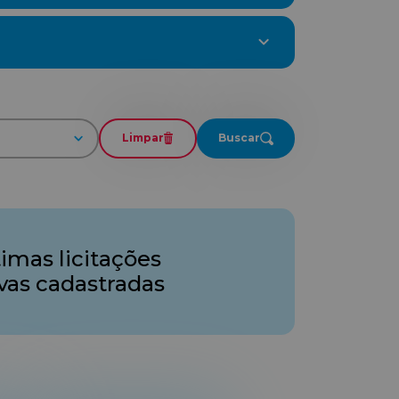
Limpar
Buscar
timas licitações
ivas cadastradas