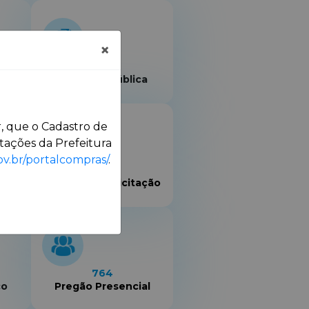
×
5
Chamada Pública
, que o Cadastro de
tações da Prefeitura
ov.br/portalcompras/
.
85
o
Dispensa de Licitação
764
co
Pregão Presencial