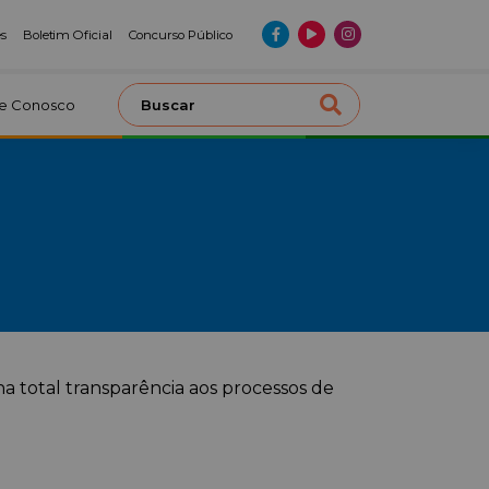
es
Boletim Oficial
Concurso Público
le Conosco
na total transparência aos processos de