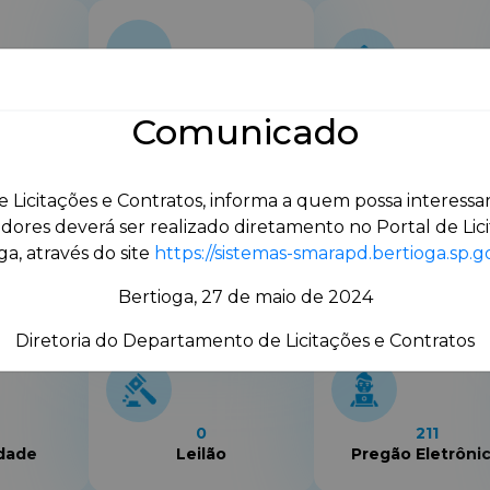
19
0
ncia
Adesão a Ata de
Comunicado
Carta Convite
ica
Registro de Preço
Licitações e Contratos, informa a quem possa interessar
ores deverá ser realizado diretamento no Portal de Lici
a, através do site
https://sistemas-smarapd.bertioga.sp.g
0
2
ncia
Concurso
Credenciament
Bertioga, 27 de maio de 2024
Diretoria do Departamento de Licitações e Contratos
0
211
idade
Leilão
Pregão Eletrôni