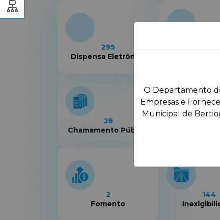
24
295
Concorrê
Dispensa Eletrônica
Eletrôn
O Departamento de 
Empresas e Forneced
Municipal de Bertiog
28
31
Chamamento Público
Concorrê
2
144
Fomento
Inexigibil