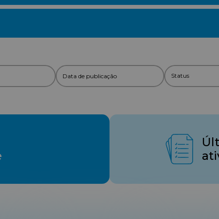
Úl
e
at